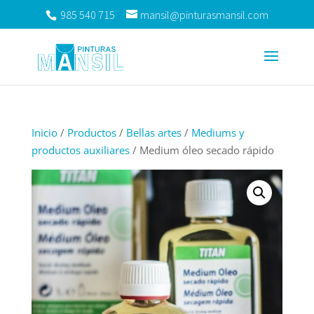
985 540 715
mansil@pinturasmansil.com
Inicio
/
Productos
/
Bellas artes
/
Mediums y
productos auxiliares
/ Medium óleo secado rápido