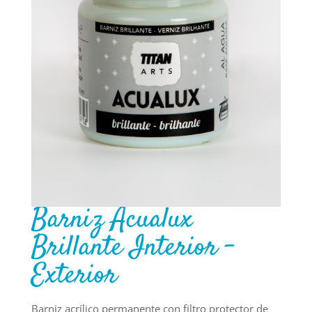
Barniz Acualux
Brillante Interior –
Exterior
Barniz acrílico permanente con filtro protector de