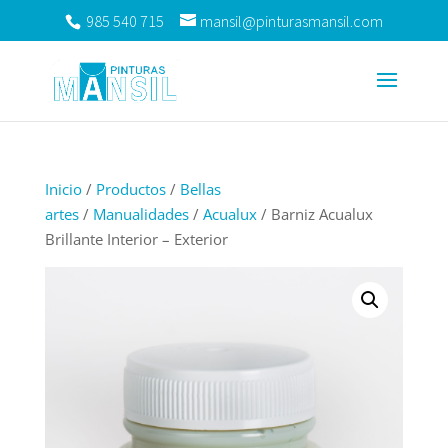
985 540 715
mansil@pinturasmansil.com
Inicio
/
Productos
/
Bellas
artes
/
Manualidades
/
Acualux
/ Barniz Acualux
Brillante Interior – Exterior