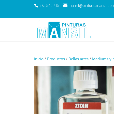
985 540 715
mansil@pinturasmansil.co
Inicio
/
Productos
/
Bellas artes
/
Mediums y p