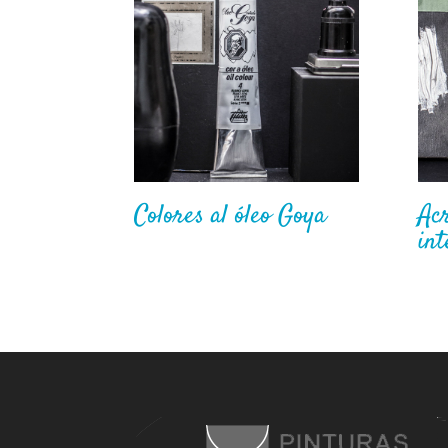
Colores al óleo Goya
Acr
int