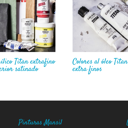
ílico Titan extrafino
Colores al óleo Titan
erior satinado
extra finos
Pinturas Mansil