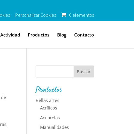
okies
Personalizar Cookies
0 elementos
Actividad
Productos
Blog
Contacto
Productos
 de
Bellas artes
Acrílicos
Acuarelas
rás.
Manualidades