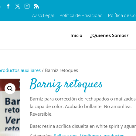
m
Aviso Legal
Política de Privacidad
Política de Co
Inicio
¿Quiénes Somos?
roductos auxiliares
/ Barniz retoques
Barniz retoques
Barniz para corrección de rechupados o matizados
la capa de color. Acabado brillante. No amarillea.
Reversible.
Base: resina acrílica disuelta en white spirit y aguar
Categorías:
Bellas artes
,
Mediums y productos