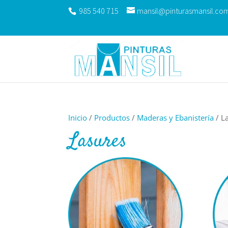
985 540 715
mansil@pinturasmansil.co
Inicio
/
Productos
/
Maderas y Ebanistería
/ L
Lasures