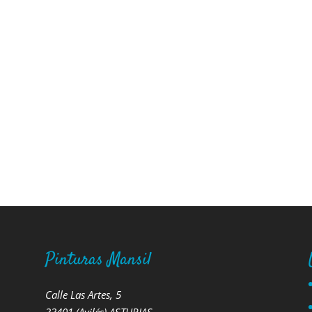
Pinturas Mansil
Calle Las Artes, 5
33401 (Avilés) ASTURIAS