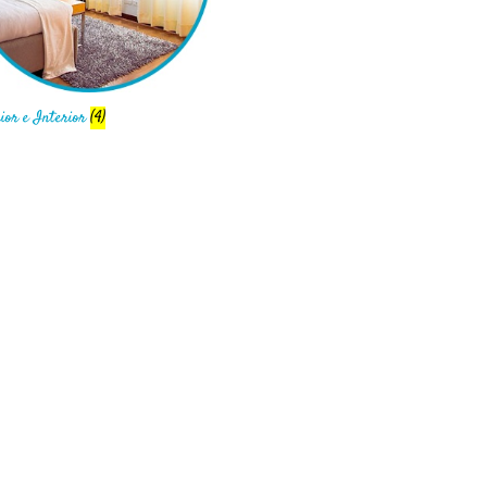
ior e Interior
(4)