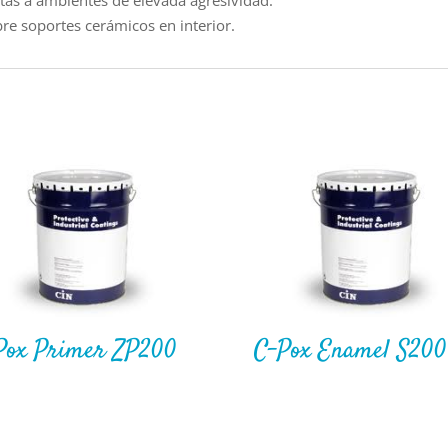
stas a ambientes de elevada agresividad.
e soportes cerámicos en interior.
Pox Primer ZP200
C-Pox Enamel S200