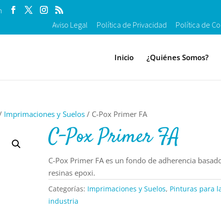
m
Aviso Legal
Política de Privacidad
Política de Co
Inicio
¿Quiénes Somos?
/
Imprimaciones y Suelos
/ C-Pox Primer FA
C-Pox Primer FA
C-Pox Primer FA es un fondo de adherencia basad
resinas epoxi.
Categorías:
Imprimaciones y Suelos
,
Pinturas para l
industria