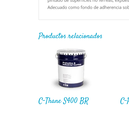
pintado de superficies no férreas, expue
Adecuado como fondo de adherencia sobr
Productos relacionados
C-Thane S400 BR
C-