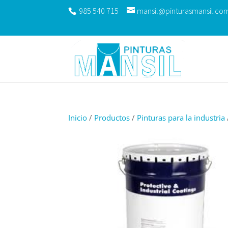
985 540 715
mansil@pinturasmansil.co
Inicio
/
Productos
/
Pinturas para la industria