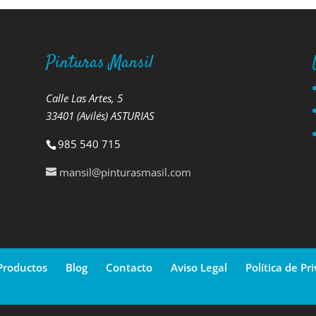
Pinturas Mansil
Calle Las Artes, 5
33401 (Avilés) ASTURIAS
985 540 715
mansil@pinturasmasil.com
Productos
Blog
Contacto
Aviso Legal
Política de Pr