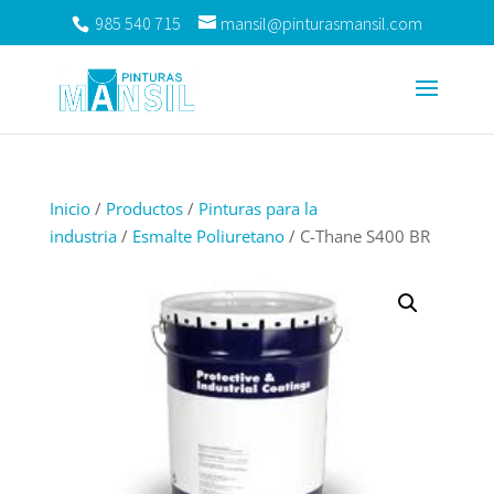
985 540 715
mansil@pinturasmansil.com
Inicio
/
Productos
/
Pinturas para la
industria
/
Esmalte Poliuretano
/ C-Thane S400 BR