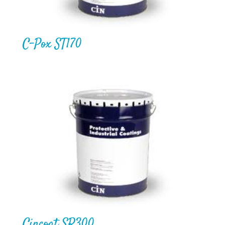
C-Pox ST170
Cincoat SR300