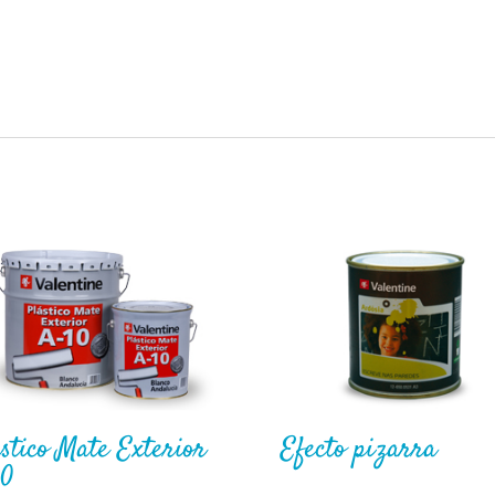
stico Mate Exterior
Efecto pizarra
10