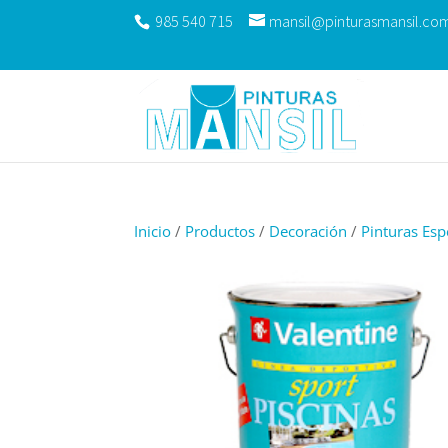
985 540 715
mansil@pinturasmansil.co
Inicio
/
Productos
/
Decoración
/
Pinturas Esp