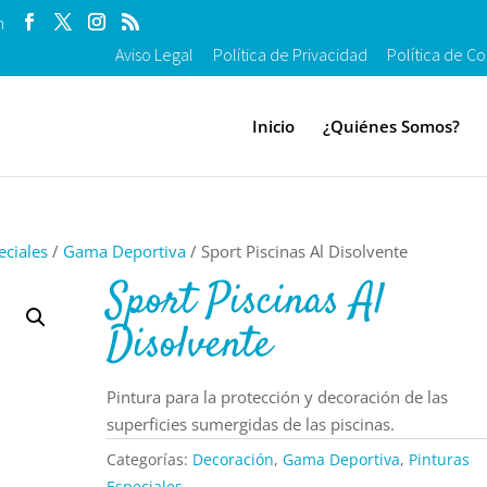
m
Aviso Legal
Política de Privacidad
Política de Co
Inicio
¿Quiénes Somos?
eciales
/
Gama Deportiva
/ Sport Piscinas Al Disolvente
Sport Piscinas Al
Disolvente
Pintura para la protección y decoración de las
superficies sumergidas de las piscinas.
Categorías:
Decoración
,
Gama Deportiva
,
Pinturas
Especiales