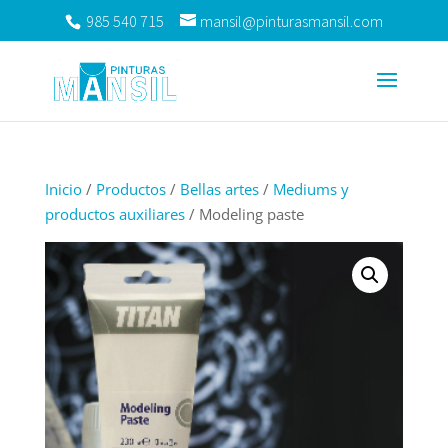
985 540 715
mansil@pinturasmansil.com
Inicio
/
Productos
/
Bellas artes
/
Mediums y
productos auxiliares
/ Modeling paste